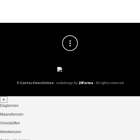
©
ContactlensOnline
- webdesign by
20Forma
- All rights reserved
×
Daglenzen
Maandlenzen
Vloeistoffen
Weeklenzen