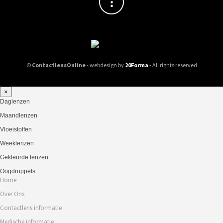
©
ContactlensOnline
- webdesign by
20Forma
- All rights reserved
×
Daglenzen
Maandlenzen
Vloeistoffen
Weeklenzen
Gekleurde lenzen
Oogdruppels
Home
Over Ons
Contactlens informatie
Medische informatie