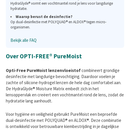
HydraGlyde® vormt een vochtmantel rond je lens voor langdurige
hydratatie.
Waarop berust de desinfectie?
Op dual-desinfectie met POLYQUAD® en ALDOX® tegen micro-
organismen.
Bekijk alle FAQ
Over OPTI-FREE® PureMoist
Opti-Free PureMoist lenzenvloeistof
combineert grondige
desinfectie met langdurige bevochtiging. Daardoor voelen je
zachte of silicone-hydrogel lenzen de hele dag comfortabel aan.
De HydraGlyde® Moisture Matrix embedt zich in het
lensoppervlak en creëert een vochtmantel rond de lens, zodat de
hydratatie lang aanhoudt.
Voor hygiëne en veiligheid gebruikt PureMoist een beproefde
dual-desinfectie met POLYQUAD® en ALDOX®. Deze combinatie
is ontwikkeld voor betrouwbare kiembestrijding in je dagelijkse