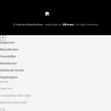
©
ContactlensOnline
- webdesign by
20Forma
- All rights reserved
×
Daglenzen
Maandlenzen
Vloeistoffen
Weeklenzen
Gekleurde lenzen
Oogdruppels
Home
Over Ons
Contactlens informatie
Medische informatie
FAQ