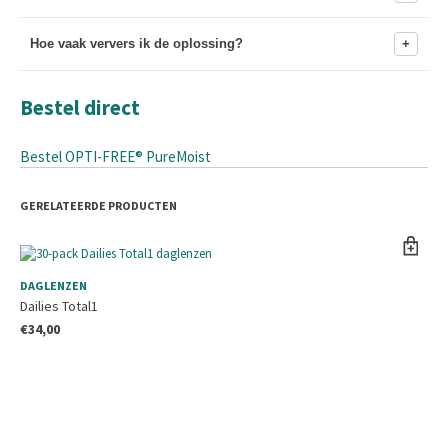
Hoe vaak ververs ik de oplossing?
Bestel direct
Bestel OPTI-FREE® PureMoist
GERELATEERDE PRODUCTEN
DAGLENZEN
VL
Dailies Total1
Bio
€
34,00
€
3