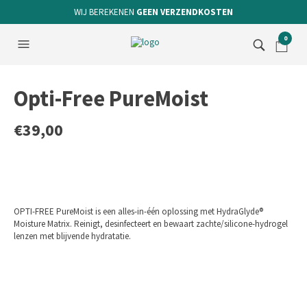
WIJ BEREKENEN
GEEN VERZENDKOSTEN
0
Opti-Free PureMoist
€
39,00
OPTI-FREE PureMoist is een alles-in-één oplossing met HydraGlyde®
Moisture Matrix. Reinigt, desinfecteert en bewaart zachte/silicone-hydrogel
lenzen met blijvende hydratatie.