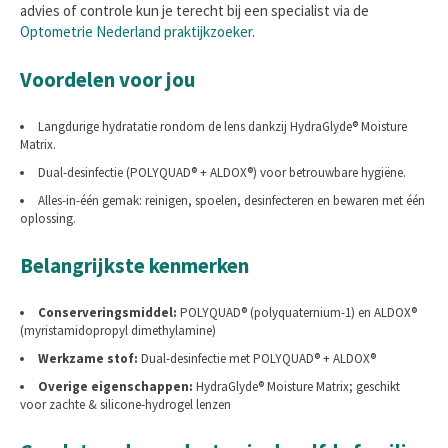
advies of controle kun je terecht bij een specialist via de
Optometrie Nederland praktijkzoeker
.
Voordelen voor jou
Langdurige hydratatie rondom de lens dankzij HydraGlyde® Moisture
Matrix.
Dual-desinfectie (POLYQUAD® + ALDOX®) voor betrouwbare hygiëne.
Alles-in-één gemak: reinigen, spoelen, desinfecteren en bewaren met één
oplossing.
Belangrijkste kenmerken
Conserveringsmiddel:
POLYQUAD® (polyquaternium-1) en ALDOX®
(myristamidopropyl dimethylamine)
Werkzame stof:
Dual-desinfectie met POLYQUAD® + ALDOX®
Overige eigenschappen:
HydraGlyde® Moisture Matrix; geschikt
voor zachte & silicone-hydrogel lenzen