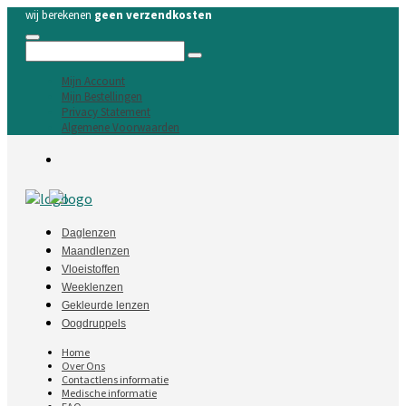
wij berekenen
geen verzendkosten
Mijn Account
Mijn Bestellingen
Privacy Statement
Algemene Voorwaarden
Daglenzen
Maandlenzen
Vloeistoffen
Weeklenzen
Gekleurde lenzen
Oogdruppels
Home
Over Ons
Contactlens informatie
Medische informatie