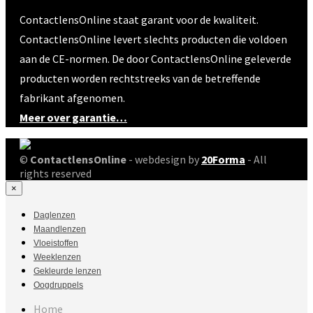
ContactlensOnline staat garant voor de kwaliteit.
ContactlensOnline levert slechts producten die voldoen
aan de CE-normen. De door ContactlensOnline geleverde
producten worden rechtstreeks van de betreffende
fabrikant afgenomen.
Meer over garantie…
©
ContactlensOnline
- webdesign by
20Forma
- All
rights reserved
×
Daglenzen
Maandlenzen
Vloeistoffen
Weeklenzen
Gekleurde lenzen
Oogdruppels
Home