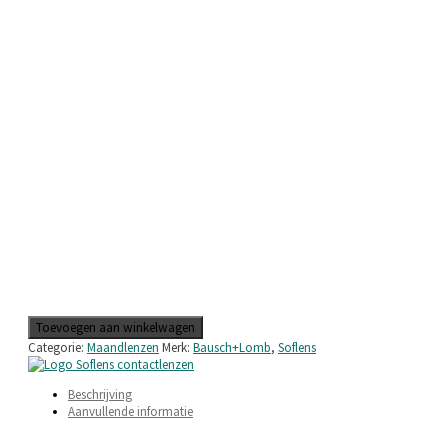
SofLens
Toevoegen aan winkelwagen
Toric
Categorie:
Maandlenzen
Merk:
Bausch+Lomb
,
Soflens
for
Astigmatism
aantal
Beschrijving
Aanvullende informatie