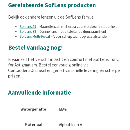
Gerelateerde SofLens producten
Bekijk ook andere lenzen uit de SofLens familie:
SofLens 59
– Maandlenzen met extra zuurstofdoorlaatbaarheid
SofLens 38
– Dunne lens met uitstekende duurzaamheid
SofLens Multi-Focal
– Voor scherp zicht op alle afstanden
Bestel vandaag nog!
Ervaar zelf het verschil in zicht en comfort met SofLens Toric
for Astigmatism. Bestel eenvoudig online via
ContactlensOnline.nl en geniet van snelle levering en scherpe
prijzen.
Aanvullende informatie
66%
Watergehalte
Alphafilcon A
Materiaal