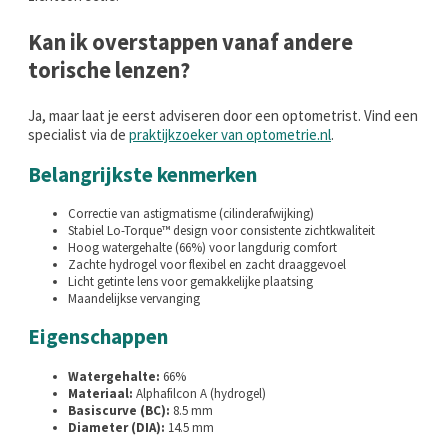
Kan ik overstappen vanaf andere
torische lenzen?
Ja, maar laat je eerst adviseren door een optometrist. Vind een
specialist via de
praktijkzoeker van optometrie.nl
.
Belangrijkste kenmerken
Correctie van astigmatisme (cilinderafwijking)
Stabiel Lo-Torque™ design voor consistente zichtkwaliteit
Hoog watergehalte (66%) voor langdurig comfort
Zachte hydrogel voor flexibel en zacht draaggevoel
Licht getinte lens voor gemakkelijke plaatsing
Maandelijkse vervanging
Eigenschappen
Watergehalte:
66%
Materiaal:
Alphafilcon A (hydrogel)
Basiscurve (BC):
8.5 mm
Diameter (DIA):
14.5 mm