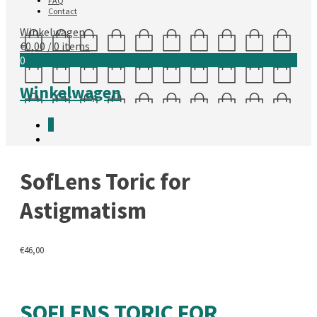
FAQ
Contact
Winkelwagen
€
0,00
/ 0 items
0
Winkelwagen
0
SofLens Toric for
Astigmatism
€
46,00
SOFLENS TORIC FOR